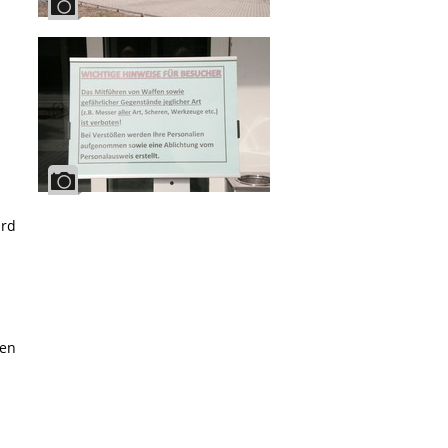
ird
ren